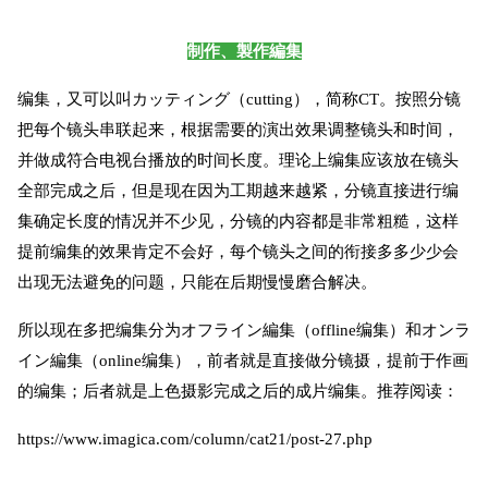
制作、製作編集
编集，又可以叫カッティング（cutting），简称CT。按照分镜
把每个镜头串联起来，根据需要的演出效果调整镜头和时间，
并做成符合电视台播放的时间长度。理论上编集应该放在镜头
全部完成之后，但是现在因为工期越来越紧，分镜直接进行编
集确定长度的情况并不少见，分镜的内容都是非常粗糙，这样
提前编集的效果肯定不会好，每个镜头之间的衔接多多少少会
出现无法避免的问题，只能在后期慢慢磨合解决。
所以现在多把编集分为オフライン編集（offline编集）和オンラ
イン編集（online编集），前者就是直接做分镜摄，提前于作画
的编集；后者就是上色摄影完成之后的成片编集。推荐阅读：
https://www.imagica.com/column/cat21/post-27.php