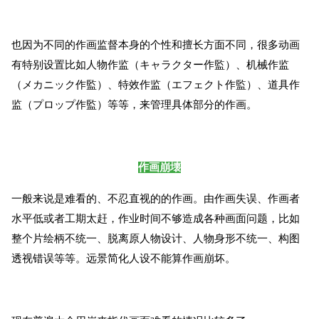
也因为不同的作画监督本身的个性和擅长方面不同，很多动画
有特别设置比如人物作监（キャラクター作監）、机械作监
（メカニック作監）、特效作监（エフェクト作監）、道具作
监（プロップ作監）等等，来管理具体部分的作画。
作画崩壊
一般来说是难看的、不忍直视的的作画。由作画失误、作画者
水平低或者工期太赶，作业时间不够造成各种画面问题，比如
整个片绘柄不统一、脱离原人物设计、人物身形不统一、构图
透视错误等等。远景简化人设不能算作画崩坏。