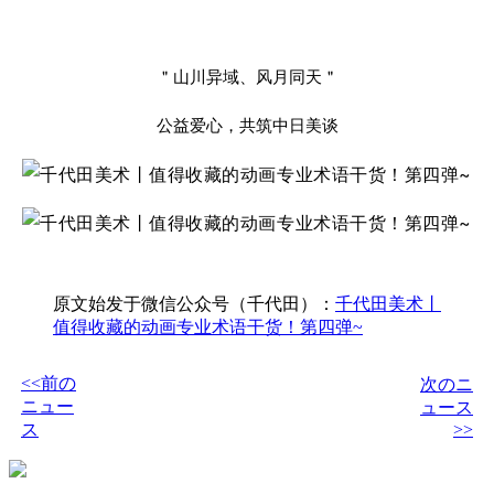
＂山川异域、风月同天＂
公益爱心，共筑中日美谈
原文始发于微信公众号（千代田）：
千代田美术丨
值得收藏的动画专业术语干货！第四弹~
<<前の
次のニ
ニュー
ュース
ス
>>