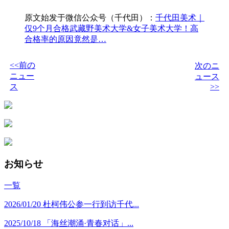
原文始发于微信公众号（千代田）：
千代田美术｜
仅9个月合格武藏野美术大学&女子美术大学！高
合格率的原因竟然是…
<<前の
次のニ
ニュー
ュース
ス
>>
お知らせ
一覧
2026/01/20
杜柯伟公参一行到访千代...
2025/10/18
「海丝潮涌·青春对话」...