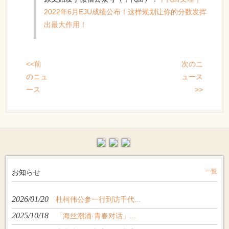
2022年6月EJU成绩公布！这样规划让你的分数发挥
出最大作用！
<<前
次のニ
のニュ
ュース
ース
>>
お知らせ
一覧
2026/01/20
杜柯伟公参一行到访千代...
2025/10/18
「海丝潮涌·青春对话」...