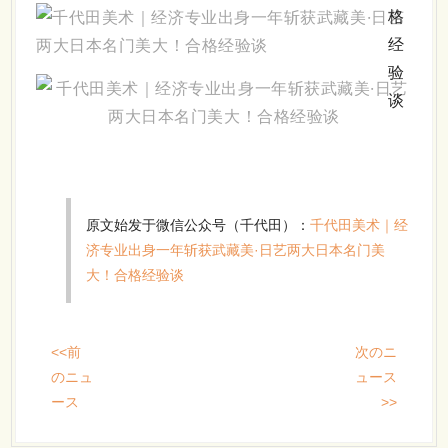
原文始发于微信公众号（千代田）：
千代田美术｜经
济专业出身一年斩获武藏美·日艺两大日本名门美
大！合格经验谈
<<前
次のニ
のニュ
ュース
ース
>>