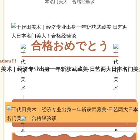
合格おめでとう
tions!!!