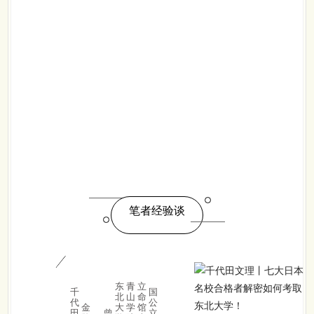
笔者经验谈
东
青
立
千
国
北
山
命
代
公
金
大
学
馆
田
曾
立