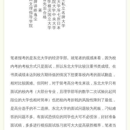
牌
学、
院
大
文
先
私
讲
横
大
学
理
后
立
师
蒋
滨
学、
等
指
合
名
逸
国
中
七
导
格
牌
尘
立
央
所
学
大
大
大
日
院
学
学
学
本
笔者报考的是东北大学的经济学部。就笔者的观感来看，因为校
内考的考核方式只是面试，所以东北大学比较注重书类成绩。在
书类成绩未达到校方期待值的情况下想要靠校内考的面试翻盘，
相对比较困难。但同时，对于留考高分考生来说，东北大学只有
面试的校内考（大部分专业，且理学部等的数学二次试验比起同
段位的大学也相对简单）也把校内考折戟的风险性降到了最低，
是高分选手的不二选择。东北大学的面试问题较为死板，刁钻难
答的问题不多。有面试恐惧症的同学也大可不必慌张，好好准备
面试稿，多多进行模拟面试练习就可大大提高获胜概率，笔者当