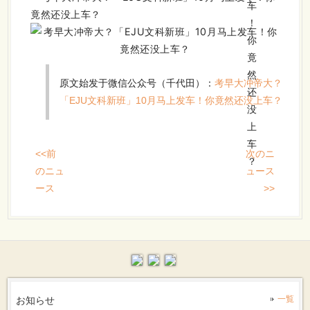
原文始发于微信公众号（千代田）：
考早大冲帝大？
「EJU文科新班」10月马上发车！你竟然还没上车？
<<前
次のニ
のニュ
ュース
ース
>>
お知らせ
一覧