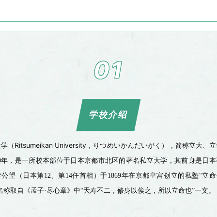
01
学校介绍
Ritsumeikan University
大学（
，りつめいかんだいがく），简称立大、立
0
年，是一所校本部位于日本京都市北区的著名私立大学，其前身是日本
寺公望（日本第
12
、第
14
任首相）于
1869
年在京都皇宫创立的私塾
“
立命
名称取自《孟子
·
尽心章》中
“
夭寿不二，修身以俟之，所以立命也
”
一文。