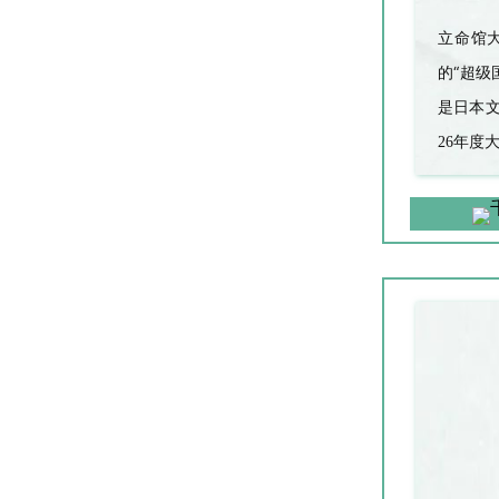
立命馆
“
的
超级
是日本
26
年度