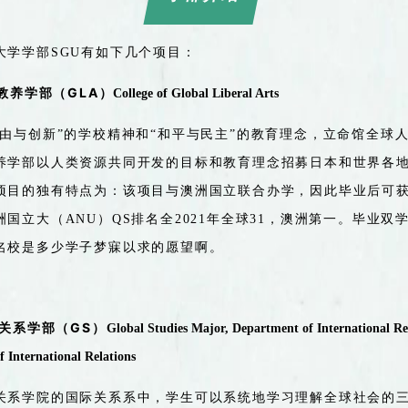
大学学部
SGU
有如下几个项目：
GLA
教养学部（
）
College of Global Liberal Arts
由与创新
”
的学校精神和
“
和平与民主
”
的教育理念，立命馆全球
养学部
以
人类资源
共同
开发的目标和教育
理念
招募日本和世界各
项目的独有特点为：该项目与澳洲国立联合办学，因此毕业后可
洲国立大（
ANU
）
QS
排名全
2021
年全球
31
，澳洲第一。毕业双
名校是多少学子梦寐以求的愿望啊。
GS
关系学部（
）
Global Studies Major, Department of International Rel
f International Relations
关系学院的国际关系系中，学生可以系统地学习理解全球社会的