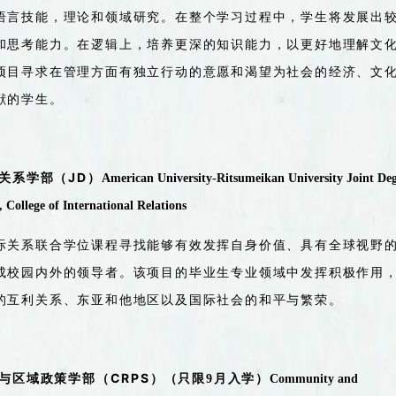
语言技能，理论和领域研究。在整个学习过程中，学生将发展出
和思考能力
。
在逻辑上
，
培养更深的知识能力，以更好地理解文
项目
寻求在管理方面有独立行动的意愿和渴望为社会
的
经济
、
文
献的学生。
JD
关系学部（
）
American University-Ritsumeikan University Joint De
 College of International Relations
际关系联合学位课程寻找能够有效发挥
自身价值、
具有全球视野
成
校园内外的领导者。
该项目
的毕业生专业领域中发挥积极作用
的
互利关系
、
东亚
和
他地区以及国际社会的和平与繁荣。
CRPS
与区域政策学部（
）
（只限
9
月入学）
Community and