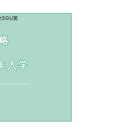
略
2年入学