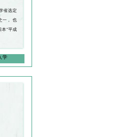
学省选定
之一， 也
日本
“
平成