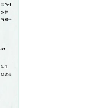
较高的外
化多样
化与和平
gree
的学生
，
，
促进
美