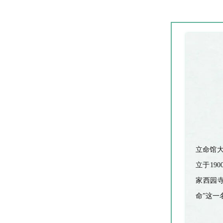
立命馆
立于
190
家西园
命
”
这一