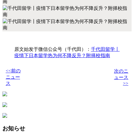
原文始发于微信公众号（千代田）：
千代田留学丨
疫情下日本留学热为何不降反升？附择校指南
<<前の
次のニ
ニュー
ュース
ス
>>
お知らせ