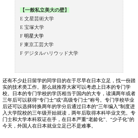
【一般私立美大の壁】
E 文星芸術大学
E 宝塚大学
F
明星大学
F 東京工芸大学
F デジタルハリウッド大学
还有不少赴日留学的同学目的在于尽早在日本立足，找一份踏
实的技术类工作。那么就推荐大家可以考虑上日本的专门学
校。日本的专门学校的学历相当于国内的大专，读满两年或者
三年后可以获得“专门士”或“高级专门士”称号。专门学校毕业
后还可以选择转换两年的学分后通过日本的“三年编入”制度进
入大学院校的三年级开始就读，两年后取得本科毕业文凭。专
门士和大学本科双证在手，在日本严重“老龄化”、“少子化”的
今天，外国人在日本就业立足已不是难事。