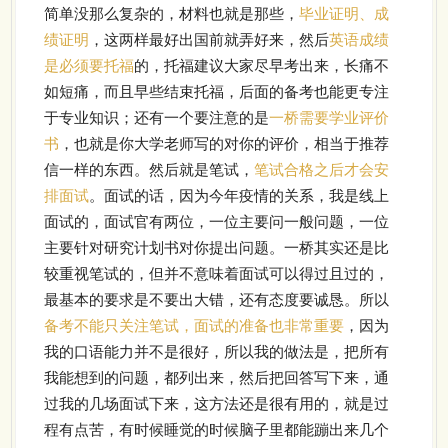
简单没那么复杂的，材料也就是那些，
毕业证明、成
绩证明
，这两样最好出国前就弄好来，然后
英语成绩
是必须要托福
的，托福建议大家尽早考出来，长痛不
如短痛，而且早些结束托福，后面的备考也能更专注
于专业知识；还有一个要注意的是
一桥需要学业评价
书
，也就是你大学老师写的对你的评价，相当于推荐
信一样的东西。然后就是笔试，
笔试合格之后才会安
排面试
。面试的话，因为今年疫情的关系，我是线上
面试的，面试官有两位，一位主要问一般问题，一位
主要针对研究计划书对你提出问题。一桥其实还是比
较重视笔试的，但并不意味着面试可以得过且过的，
最基本的要求是不要出大错，还有态度要诚恳。所以
备考不能只关注笔试，面试的准备也非常重要
，因为
我的口语能力并不是很好，所以我的做法是，把所有
我能想到的问题，都列出来，然后把回答写下来，通
过我的几场面试下来，这方法还是很有用的，就是过
程有点苦，有时候睡觉的时候脑子里都能蹦出来几个