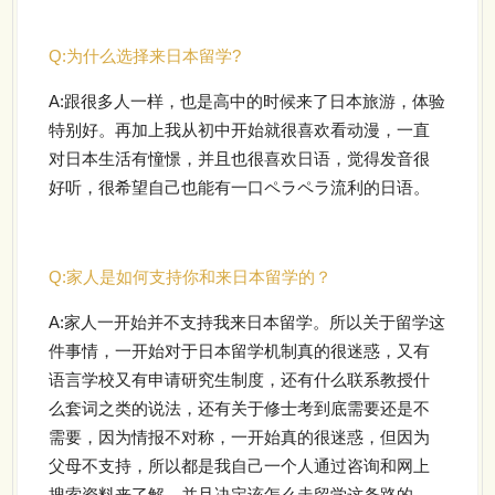
Q:为什么选择来日本留学?
A:
跟很多人一样，也是高中的时候来了日本旅游，体验
特别好。
再加上我从初中开始就很喜欢看动漫，一直
对日本生活有憧憬，并且也很喜欢日语，觉得发音很
好听，很希望自己也能有一口ペラペラ流利的日语。
Q:
家人是如何支持你和来日本留学的？
A:
家人一开始并不支持我来日本留学。所以关于留学这
件事情，一开始对于日本留学机制真的很迷惑，又有
语言学校又有申请研究生制度，还有什么联系教授什
么套词之类的说法，还有关于修士考到底需要还是不
需要，因为情报不对称，一开始真的很迷惑，但因为
父母不支持，所以都是我自己一个人通过咨询和网上
搜索资料来了解，并且决定该怎么走留学这条路的。