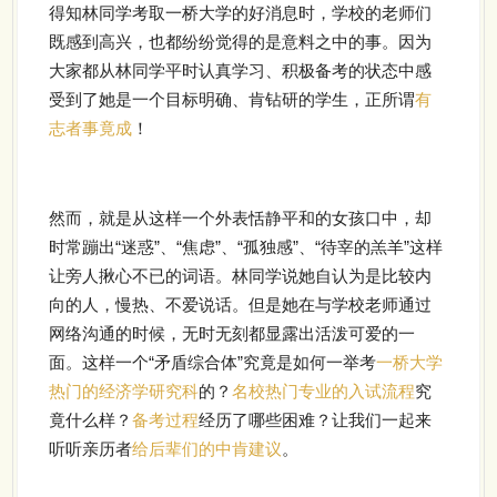
得知林同学考取一桥大学的好消息时，学校的老师们
既感到高兴，也都纷纷觉得的是意料之中的事。因为
大家都从林同学平时认真学习、积极备考的状态中感
受到了她是一个目标明确、肯钻研的学生，正所谓
有
志者事竟成
！
然而，就是从这样一个外表恬静平和的女孩口中，却
时常蹦出“迷惑”、“焦虑”、“孤独感”、“待宰的羔羊”这样
让旁人揪心不已的词语。林同学说她自认为是比较内
向的人，慢热、不爱说话。但是她在与学校老师通过
网络沟通的时候，无时无刻都显露出活泼可爱的一
面。这样一个“矛盾综合体”究竟是如何一举考
一桥大学
热门的经济学研究科
的？
名校热门专业的入试流程
究
竟什么样？
备考过程
经历了哪些困难？
让我们一起来
听听亲历者
给后辈们的中肯建议
。