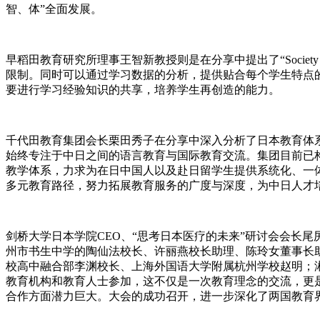
智、体”全面发展。
早稻田教育研究所理事王智新教授则是在分享中提出了“Socie
限制。同时可以通过学习数据的分析，提供贴合每个学生特点的
要进行学习经验知识的共享，培养学生再创造的能力。
千代田教育集团会长栗田秀子在分享中深入分析了日本教育体
始终专注于中日之间的语言教育与国际教育交流。集团目前已
教学体系，力求为在日中国人以及赴日留学生提供系统化、一
多元教育路径，努力拓展教育服务的广度与深度，为中日人才
剑桥大学日本学院CEO、“思考日本医疗的未来”研讨会会长
州市书生中学的陶仙法校长、许丽燕校长助理、陈玲女董事长
校高中融合部李渊校长、上海外国语大学附属杭州学校赵明；
教育机构和教育人士参加，这不仅是一次教育理念的交流，更
合作方面潜力巨大。大会的成功召开，进一步深化了两国教育