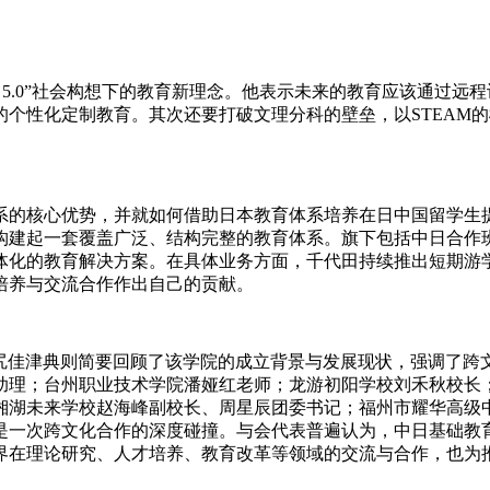
ty 5.0”社会构想下的教育新理念。他表示未来的教育应该通
个性化定制教育。其次还要打破文理分科的壁垒，以STEAM
系的核心优势，并就如何借助日本教育体系培养在日中国留学生
构建起一套覆盖广泛、结构完整的教育体系。旗下包括中日合作
体化的教育解决方案。在具体业务方面，千代田持续推出短期游学
培养与交流合作作出自己的贡献。
尾尻佳津典则简要回顾了该学院的成立背景与发展现状，强调了
助理；台州职业技术学院潘娅红老师；龙游初阳学校刘禾秋校长
湘湖未来学校赵海峰副校长、周星辰团委书记；福州市耀华高级
是一次跨文化合作的深度碰撞。与会代表普遍认为，中日基础教
界在理论研究、人才培养、教育改革等领域的交流与合作，也为