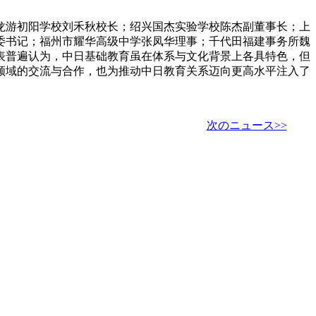
龙游初阳学校刘禾秋校长；绍兴国杰实验学校陈杰副董事长；上
委书记；福州市耀华高级中学张凤华理事；千代田福建事务所魏
表普遍认为，中日基础教育虽在体系与文化背景上各具特色，但
领域的交流与合作，也为推动中日教育关系迈向更高水平注入了
次のニュース>>