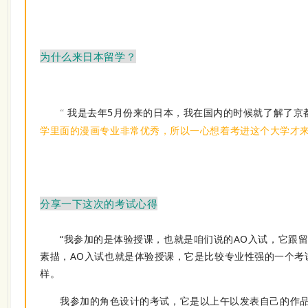
为什么来日本留学？
我是
去
年
5
月份来的日本，我在国内的时候就了解了京
“
学里面的漫画专业非常优秀，所以一心想着考进这个大学才
分享一下这次的考试心得
“
我参加的是体验授课，也就是咱们说的
AO
入试，它跟
素描，
AO
入试也就是体验授课，它是比较专业性强的一个考
样。
我参加的角色设计的考试，它是以上午以发表自己的作