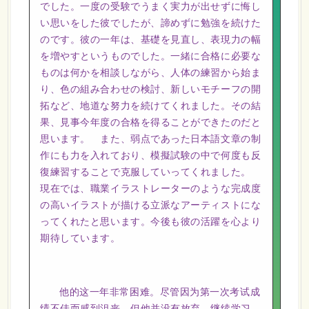
でした。一度の受験でうまく実力が出せずに悔し
い思いをした彼でしたが、諦めずに勉強を続けた
のです。彼の一年は、基礎を見直し、表現力の幅
を増やすというものでした。一緒に合格に必要な
ものは何かを相談しながら、人体の練習から始ま
り、色の組み合わせの検討、新しいモチーフの開
拓など、地道な努力を続けてくれました。その結
果、見事今年度の合格を得ることができたのだと
思います。 また、弱点であった日本語文章の制
作にも力を入れており、模擬試験の中で何度も反
復練習することで克服していってくれました。
現在では、職業イラストレーターのような完成度
の高いイラストが描ける立派なアーティストにな
ってくれたと思います。今後も彼の活躍を心より
期待しています。
他的这一年非常困难。尽管因为第一次考试成
绩不佳而感到沮丧，但他并没有放弃，继续学习。