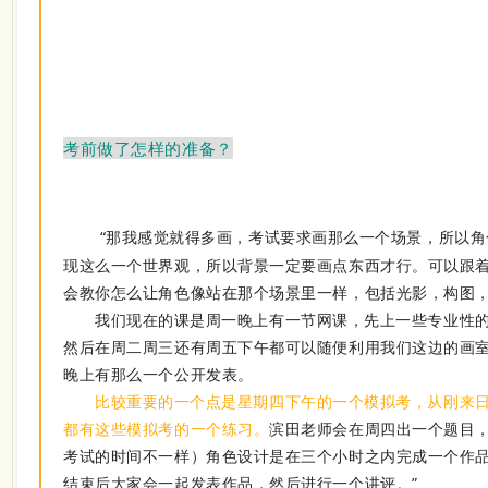
考前做了怎样的准备？
“
那我感觉就得多画，考试要求画那么一个场景，所以角
现这么一个世界观，所以背景一定要画点东西才行。
可以跟
会教你怎么让角色像站在那个场景里一样，包括光影，构图
我们现在的课是周一晚上有一节网课，先上一些专业性
然后在周二周三还有周五下午都可以随便利用我们这边的画
晚上有那么一个公开发表。
比较重要的一个点是星期四下午的一个模拟考，从刚来
都有这些模拟考的一个练习。
滨田老师会在周四出一个题目
考试的时间不一样）角色设计是在三个小时之内完成一个作
结束后大家会一起发表作品，然后进行一个讲评。
”